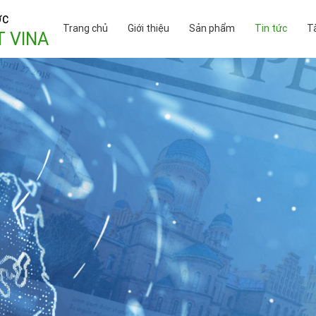
ỢC
Trang chủ
Giới thiệu
Sản phẩm
Tin tức
Tà
T VINA