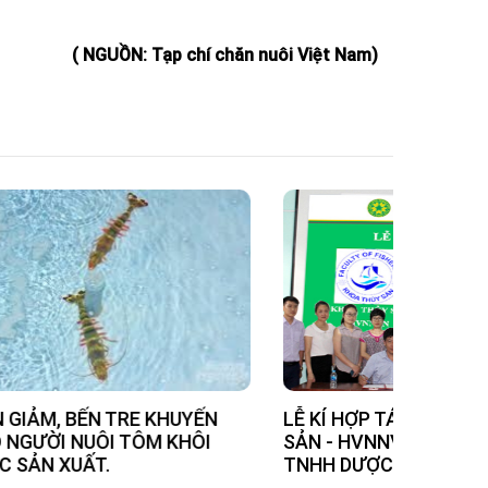
( NGUỒN: Tạp chí chăn nuôi Việt Nam)
UYẾN
LỄ KÍ HỢP TÁC GIỮA KHOA THỦY
VACXIN
KHÔI
SẢN - HVNNVN VÀ CÔNG TY
TỪ PIR
TNHH DƯỢC ECOVET...
NHIỀU 