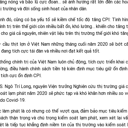
ắng nóng và bão lũ cực đoan… sẽ ảnh hưởng rất lớn đến các ho
hị trường và đời sống sinh hoạt của nhân dân.
nh đó, cũng có ba yếu tố sẽ kiềm chế tốc độ tăng CPI: Tình hìn
ính trị trên thế giới còn nhiều bất ổn, khó lường… khiến cho tăng
 cho giá cả nguyên, nhiên vật liệu trên thị trường thế giới khó tă
 cầu thịt lợn ở Việt Nam những tháng cuối năm 2020 sẽ bớt căn
 đang tích cực tái đàn và nhiều nơi đạt kết quả tốt.
thống chính trị của Việt Nam luôn chủ động, tích cực triển khai 
ường, điều hành chính sách tiền tệ kiên định mục tiêu giữ ổn địn
 tích cực ổn định CPI.
. Ngô Trí Long, nguyên Viện trưởng Nghiên cứu thị trường giá cả
oát lạm phát năm 2020 sẽ phức tạp và khó khăn hơn nhiều so vớ
do Covid-19.
c làm phát là có nhưng có thể vượt qua, đảm bảo mục tiêu kiểm
sách thận trọng và chú trọng kiểm soát lạm phát, xem xét lại vấ
ệt là tiếp tục khẳng định niềm tin của thị trường vào kiểm soát