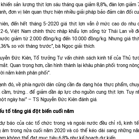
 khiến sản lượng thịt lợn sáu tháng qua giảm 8,8%, đàn lợn giảm
ành, đơn vị liên quan thực hiện nhiều giải pháp bảo đảm cân đối cu
hiên, đến hết tháng 5-2020 giá thịt lợn vẫn ở mức cao do nhu c
2-6, Việt Nam chính thức nhập khẩu lợn sống từ Thái Lan về để
nước giảm từ 2.000 đồng/kg đến 10.000 đồng/kg. Nhưng giá thịt l
,36% so với tháng trước”, bà Ngọc giải thích.
yễn Đức Kiên, Tổ trưởng Tư vấn chính sách kinh tế của Thủ tướng
mắt. Quan trọng hơn, cần hình thành lại khâu phân phối trong nông
ời nắm kênh phân phối”.
ạnh đó, về phía người dân cũng cần đa dạng hóa thực phẩm, chuy
a cầm, trứng… để giảm dần áp lực cho nguồn cung thịt lợn. Tuy n
ột ngày hai” – TS Nguyễn Đức Kiên đánh giá.
ếu tố tăng giá đột biến cuối năm
dự báo của các tổ chức trong và ngoài nước đều chỉ rõ, kinh tế
 âm trong nửa cuối năm 2020 và có thể kéo dài sang những năm 
am không thể đạt mục tiêu 6,8% như kế hoạch dự kiến.