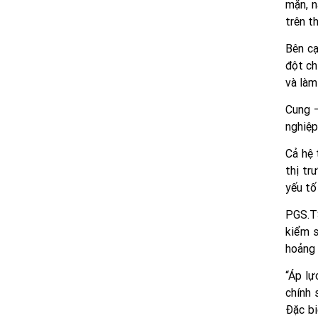
mặn, n
trên t
Bên cạ
đột ch
và làm
Cung –
nghiệp
Cả hệ 
thị tr
yếu tố
PGS.TS
kiểm s
hoảng 
“Áp lự
chính 
Đặc bi