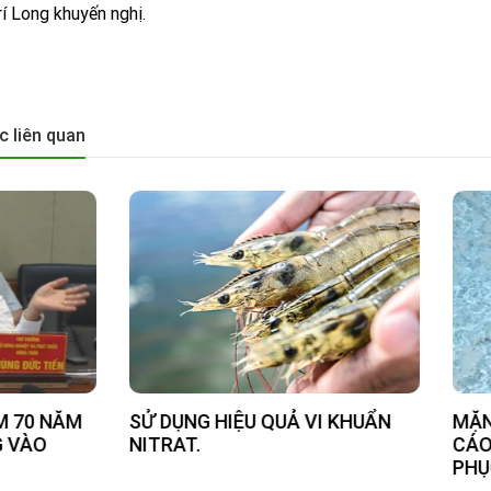
í Long khuyến nghị.
c liên quan
ỤNG HIỆU QUẢ VI KHUẨN
MẶN GIẢM, BẾN TRE KH
AT.
CÁO NGƯỜI NUÔI TÔM 
PHỤC SẢN XUẤT.