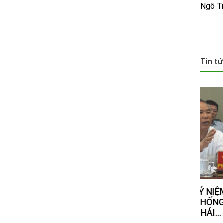
Ngô Tr
Tin tứ
NGÀNH THÚ Y KỶ NIỆM 70 NĂM
SỬ D
NGÀY TRUYỀN THỐNG VÀO
NITR
NGÀY 11/07 TẠI HẢI...