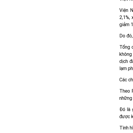
Viện N
2,1%, 
giảm 1
Do đó,
Tổng c
không 
dịch đ
lạm ph
Các ch
Theo P
những 
Đó là 
được k
Tình h