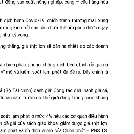
ạt động sản xuất nông nghiệp, cung – cầu hàng hóa
h dịch bệnh Covid-19; chiến tranh thương mại; xung
 trưởng kinh tế toàn cầu chưa thể hồi phục được ngay
ng như kỳ vọng.
g thẳng, giá thịt lợn sẽ dần hạ nhiệt do các doanh
các biện pháp phòng, chống dịch bệnh, bình ổn giá cả
h vĩ mô và kiểm soát lạm phát đã đề ra. Đây chính là
 (Bộ Tài chính) đánh giá: Công tác điều hành giá cả,
i các năm trước do thế giới đang trong cuộc khủng
 soát lạm phát ở mức 4% nếu các cơ quan điều hành
n đề giá của sách giáo khoa, giảm được giá thịt lợn.
 lạm phát và ổn định vĩ mô của Chính phủ” – PGS.TS.