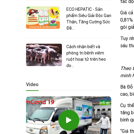
tác độ
ECO HEPATIC - Sản
Giá cả
phẩm Siêu Giải Độc Gan
0,81%.
Thận, Tăng Cường Sức
gói gi
Đề...
Tuy nh
sáu th
Cách nhận biết và
phòng trị bệnh viêm
ruột hoại tử trên heo
do...
Theo B
minh 
Video
Bà Đỗ 
cao, b
Cụ thể
tăng b
bình q
“Giá t