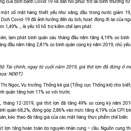
ng của dịch bệnh Covid 19 và dần hồi phục trở lại bình thường từ
 một số mặt hàng thiết yếu như xăng, dầu trong nước giảm 1
 Dịch Covid-19 đã ảnh hưởng đến du lịch, hoạt động đi lại của ng
ảm 1,49%…, là yếu tố hỗ trợ kiềm chế lạm phát.
iên, lạm phát bình quân sáu tháng đầu năm tăng 4,19% so bình
áng đầu năm tăng 2,81% so bình quân cùng kỳ năm 2019, chủ yếu d
ộ Tài chính, ngay từ cuối năm 2019, giá thịt lợn đã đứng ở m
họa: NDĐT)
Thị Ngọc, Vụ trưởng Thống kê giá (Tổng cục Thống kê) cho biết,
ình quân tăng hơn 11% so với trước.
, tháng 12-2019, giá thịt lợn đã tăng 49% so cùng kỳ năm 2018
ình quân 68,2%, đóng góp 2,86% vào mức tăng 4,19% của CPI bìn
uân, kéo theo đà tăng giá của các mặt hàng thực phẩm chế biến.
hịt lợn tăng hoàn toàn do nguyên nhân cung – cầu. Nguồn cung th