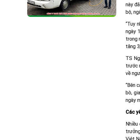
này đã
bộ, ng
“Tuy n
ngày 1
trong 
tăng 3
TS Ngu
trước 
về ngư
“Bên c
bò, gi
ngày m
Các y
Nhiều 
trưởng
Việt N