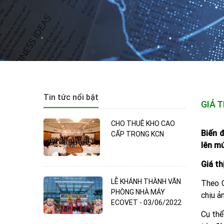
Tin tức nổi bật
GIÁ 
CHO THUÊ KHO CAO
Biến 
CẤP TRONG KCN
lên mứ
Giá th
LỄ KHÁNH THÀNH VĂN
Theo C
PHÒNG NHÀ MÁY
chịu ả
ECOVET - 03/06/2022
Cụ thể