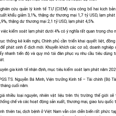
ghiên cứu quản lý kinh tế T.Ư (CIEM) vừa công bố hai kịch bản
xuất khẩu giảm 3,1%, thặng dư thương mại 1,7 tỷ USD, lạm phát
,9%, thặng dư thương mại 2,1 tỷ USD, lạm phát 4,5%.
 việc kiểm soát lạm phát dưới 4% có ý nghĩa rất quan trọng cho 
ục thống kê kiến nghị, Chính phủ cần triển khai quyết liệt, đồn
để phát sinh ổ dịch mới. Khuyến khích các cơ sở, doanh nghiệp 
ẩy nhanh tiến độ và quy mô tái đàn phục vụ nhu cầu tiêu dùng t
át.
uyên gia kinh tế nhận định, mục tiêu kiểm soát lạm phát năm 2020
GS.TS. Nguyễn Bá Minh, Viện trưởng Kinh tế – Tài chính (Bộ Tài
tháng cuối năm.
giá nhiều loại nguyên, nhiên vật liệu trên thị trường thế giới sẽ
hống chế và các hoạt động sản xuất, thương mại, giao lưu quốc 
ình thiên tai, dịch bệnh ở Việt Nam vẫn còn diễn biến rất phức tạp