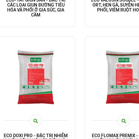
ECO-TẨY GIUN SÁN - ĐẶC TRỊ
ECO VALOSIN SOUBLE -
CÁC LOẠI GIUN ĐƯỜNG TIÊU
ORT, HEN GÀ, SUYỄN H
HÓA VÀ PHỔI Ở GIA SÚC, GIA
PHỔI, VIÊM RUỘT HO
CẦM
ECO DOXI PRO - ĐẶC TRỊ NHIỄM
ECO FLOMAX PREMIX -