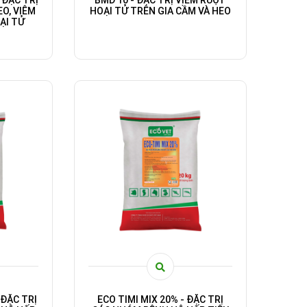
 ĐẶC TRỊ
BMD 10 - ĐẶC TRỊ VIÊM RUỘT
EO, VIÊM
HOẠI TỬ TRÊN GIA CẦM VÀ HEO
ẠI TỬ
 ĐẶC TRỊ
ECO TIMI MIX 20% - ĐẶC TRỊ