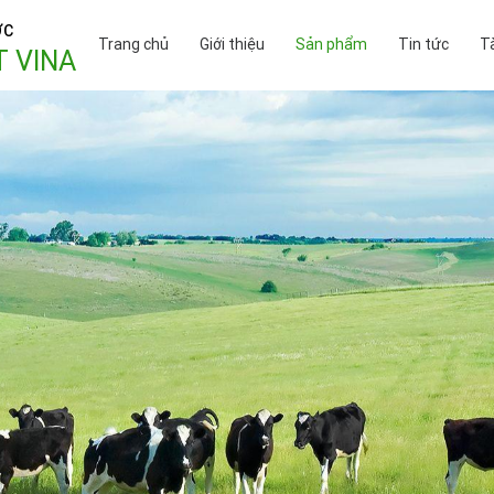
ỢC
Trang chủ
Giới thiệu
Sản phẩm
Tin tức
Tà
T VINA