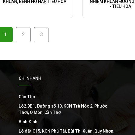
KHUẨN, BỆNH HÔ HẤP, TIÊU HÓA
NHIỄM KHUẨN ĐƯỜNG
- TIÊU HÓA
1
2
3
CHI NHÁNH
Cần Thơ:
Lô2.9B1, Đường số 10, KCN Trà Nóc 2, Phước
Thới, Ô Môn, Cần Thơ
Bình Định:
Lô đất C15, KCN Phú Tài, Bùi Thị Xuân, Quy Nhơn,