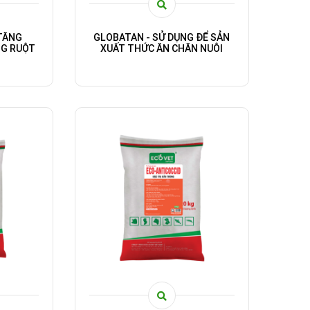
TĂNG
GLOBATAN - SỬ DỤNG ĐỂ SẢN
G RUỘT
XUẤT THỨC ĂN CHĂN NUÔI