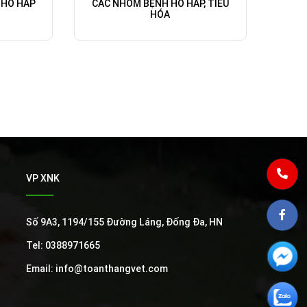
 HÔ HẤP
CÁC NHÓM BỆNH HÔ HẤP, TIÊU
HÓA
VP XNK
Số 9A3, 1194/155 Đường Láng, Đống Đa, HN
Tel: 0388971665
Email: info@toanthangvet.com