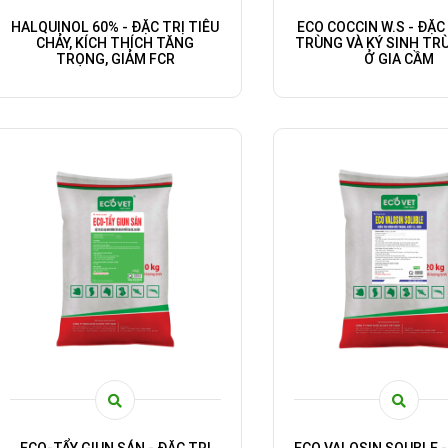
HALQUINOL 60% - ĐẶC TRỊ TIÊU
ECO COCCIN W.S - ĐẶC
CHẢY, KÍCH THÍCH TĂNG
TRÙNG VÀ KÝ SINH TR
TRỌNG, GIẢM FCR
Ở GIA CẦM