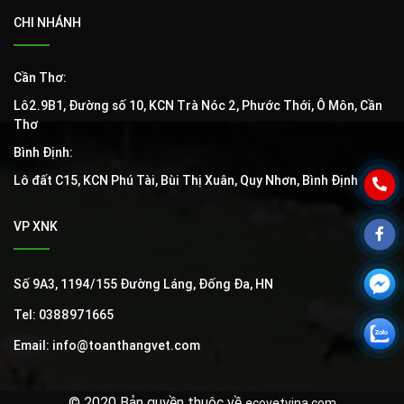
CHI NHÁNH
Cần Thơ:
Lô2.9B1, Đường số 10, KCN Trà Nóc 2, Phước Thới, Ô Môn, Cần
Thơ
Bình Định:
Lô đất C15, KCN Phú Tài, Bùi Thị Xuân, Quy Nhơn, Bình Định
VP XNK
Số 9A3, 1194/155 Đường Láng, Đống Đa, HN
Tel: 0388971665
Email: info@toanthangvet.com
© 2020 Bản quyền thuộc về
ecovetvina.com