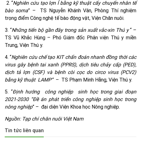
2. “
Nghiên cứu tạo lợn Ỉ bằng kỹ thuật cấy chuyển nhân tế
bào soma
” – TS Nguyễn Khánh Vân, Phòng Thí nghiệm
trọng điểm Công nghệ tế bào động vật, Viện Chăn nuôi.
3. “
Những tiến bộ gần đây trong sản xuất vắc-xin Thú y
“ –
TS Vũ Khắc Hùng – Phó Giám đốc Phân viện Thú y miền
Trung, Viện Thú y.
4. “
Nghiên cứu chế tạo KIT chẩn đoán nhanh đồng thời các
virus gây bệnh tai xanh (PPRS), dịch tiêu chảy cấp (PED),
dịch tả lợn (CSF) và bệnh còi cọc do circo virus (PCV2)
bằng kỹ thuật LAMP”
– TS Phạm Minh Hằng, Viện Thú y.
5. “
Định hướng công nghiệp sinh học trong giai đoạn
2021-2030 “Đề án phát triển công nghiệp sinh học trong
nông nghiệp
” – đại diện Viện Khoa học Nông nghiệp.
Nguồn: Tạp chí chăn nuôi Việt Nam
Tin tức liên quan