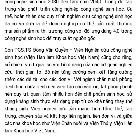
công nghệ sinh học 2030 đến tầm nhìn 2040. Trong đó tập
trung vào phát triển công nghiệp công nghệ sinh học. Cụ
thể, hoàn thiện các quy trình nghiên cứu công nghệ sinh học
đã có và đưa ra để doanh nghiệp có thể sản xuất thương
mại sản phẩm ra thị trường; cùng với đó, ứng dụng 4.0 trong
công nghệ sinh học để truy xuất nguồn gốc…
Còn PGS.TS Đồng Văn Quyền – Viện Nghiên cứu công nghệ
sinh học (Viện Hàn lâm Khoa học Việt Nam) cũng cho rằng,
số nhiệm vụ ít quá so với tiềm năng của các cơ quan nghiên
cứu, thời gian tới Bộ nên tăng cường xem xét tăng cường
thêm các đề tài cho các đơn vị. Với ngành chăn nuôi, phòng
bệnh hơn chữa bệnh nên việc tạo các vắc xin, kit phòng bệnh
nên duy trì; quan tâm nhiều hơn đến chế phẩm sinh học, sử
dụng kháng sinh thực vật dạng pep tít có khả năng thay thế
kháng sinh. Việc nghiên cứu cần mang tính tổng thể, tập
trung, chuyên sâu và kết hợp liên ngành, liên đơn vị và giữa
các nhà khoa học như Viện Chăn nuôi và Viện Thú y, Viện Hàn
lâm Khoa học Việt Nam…