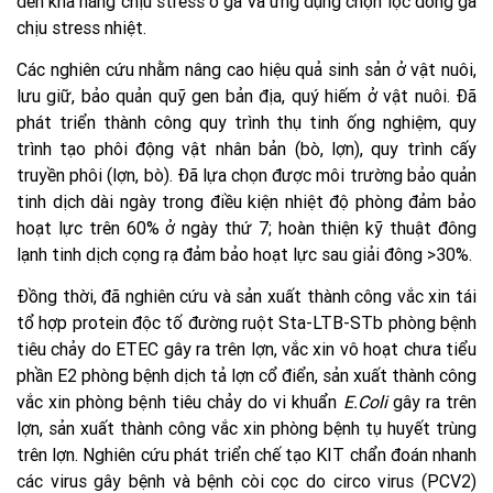
đến khả năng chịu stress ở gà và ứng dụng chọn lọc dòng gà
chịu stress nhiệt.
Các nghiên cứu nhằm nâng cao hiệu quả sinh sản ở vật nuôi,
lưu giữ, bảo quản quỹ gen bản địa, quý hiếm ở vật nuôi. Đã
phát triển thành công quy trình thụ tinh ống nghiệm, quy
trình tạo phôi động vật nhân bản (bò, lợn), quy trình cấy
truyền phôi (lợn, bò). Đã lựa chọn được môi trường bảo quản
tinh dịch dài ngày trong điều kiện nhiệt độ phòng đảm bảo
hoạt lực trên 60% ở ngày thứ 7; hoàn thiện kỹ thuật đông
lạnh tinh dịch cọng rạ đảm bảo hoạt lực sau giải đông >30%.
Đồng thời, đã nghiên cứu và sản xuất thành công vắc xin tái
tổ hợp protein độc tố đường ruột Sta-LTB-STb phòng bệnh
tiêu chảy do ETEC gây ra trên lợn, vắc xin vô hoạt chưa tiểu
phần E2 phòng bệnh dịch tả lợn cổ điển, sản xuất thành công
vắc xin phòng bệnh tiêu chảy do vi khuẩn
E.Coli
gây ra trên
lợn, sản xuất thành công vắc xin phòng bệnh tụ huyết trùng
trên lợn. Nghiên cứu phát triển chế tạo KIT chẩn đoán nhanh
các virus gây bệnh và bệnh còi cọc do circo virus (PCV2)