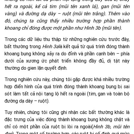
hết ra ngoài, kể cả tim (mũi tên xanh lá), gan (mũi tên
vàng) và đường dạ dày – ruột (mũi tên trắng). Thêm vào
đó, chúng ta cũng thấy nhiều trường hợp phần thành
khoang chỉ đóng được một phần như Hình 3b (mũi tên).
Trong các dữ liệu thu thập từ những nghiên cứu trước đây,
bất thường trong
Hình 3a
là kết quả từ quá trình đóng thành
khoang bụng không xảy ra do đỉnh và phần cạnh bên – phía
dưới của xương ức phát triển không đầy đủ, dị tật này
thường do gien lặn quyết định.
Trong nghiên cứu này, chúng tôi gặp được khá nhiều trường
hợp điển hình của quá trình đóng thành khoang bụng bị sai
sót làm tất cả nội tạng lộ hết ra ngoài (tim, gan và toàn bộ
đường dạ dày – ruột).
Tuy nhiên, chúng tôi cũng ghi nhận các bất thường khác là
đặc trưng của việc đóng thành khoang bụng không chặt và
chỉ có một phần của ruột bị lòi ra ngoài(
Hình 3b, mũi tên
đen
). Trong một số trường hợp, các ruột bị cố định quá mức