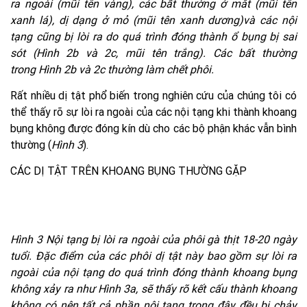
ra ngoài (mũi tên vàng), các bất thường ở mắt (mũi tên
xanh lá), dị dạng ở mỏ (mũi tên xanh dương)và các nội
tạng cũng bị lòi ra do quá trình đóng thành ổ bụng bị sai
sót (Hình 2b và 2c, mũi tên trắng). Các bất thường
trong Hình 2b và 2c thường làm chết phôi.
Rất nhiều dị tật phổ biến trong nghiên cứu của chúng tôi có
thể thấy rõ sự lòi ra ngoài của các nội tạng khi thành khoang
bụng không được đóng kín dù cho các bộ phận khác vẫn bình
thường (
Hình 3
).
CÁC DỊ TẬT TRÊN KHOANG BỤNG THƯỜNG GẶP
Hình 3 Nội tạng bị lòi ra ngoài của phôi gà thịt 18-20 ngày
tuổi. Đặc điểm của các phôi dị tật này bao gồm sự lòi ra
ngoài của nội tạng do quá trình đóng thành khoang bụng
không xảy ra như Hình 3a, sẽ thấy rõ kết cấu thành khoang
không có nên tất cả phần nội tạng trong đây đều bị chảy