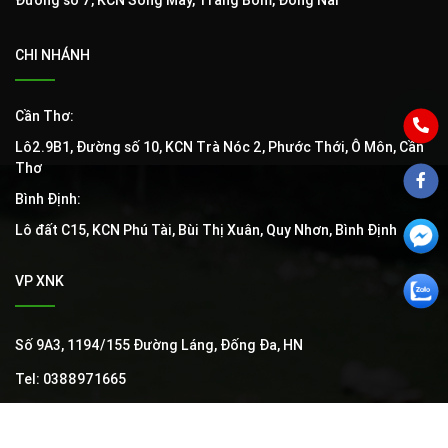
Đường số 7, KCN Sông Mây, Trảng Bom, Đồng Nai
CHI NHÁNH
Cần Thơ:
Lô2.9B1, Đường số 10, KCN Trà Nóc 2, Phước Thới, Ô Môn, Cần
Thơ
Bình Định:
Lô đất C15, KCN Phú Tài, Bùi Thị Xuân, Quy Nhơn, Bình Định
VP XNK
Số 9A3, 1194/155 Đường Láng, Đống Đa, HN
Tel: 0388971665
Email: info@toanthangvet.com