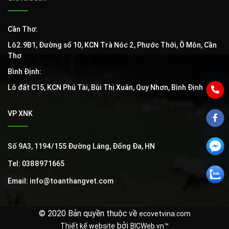
Cần Thơ:
Lô2.9B1, Đường số 10, KCN Trà Nóc 2, Phước Thới, Ô Môn, Cần
Thơ
Bình Định:
Lô đất C15, KCN Phú Tài, Bùi Thị Xuân, Quy Nhơn, Bình Định
VP XNK
Số 9A3, 1194/155 Đường Láng, Đống Đa, HN
Tel: 0388971665
Email: info@toanthangvet.com
© 2020 Bản quyền thuộc về
ecovetvina.com
bởi
Thiết kế website
BICWeb.vn™